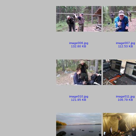
image006.jpg
image007.jpg
132.60 KB
112.53 KB
image010.jpg
image011.jpg
121.95 KB
106.79 KB