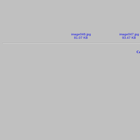
image046.jpg
image047.jpg
81.07 KB
93.47 KB
Cr